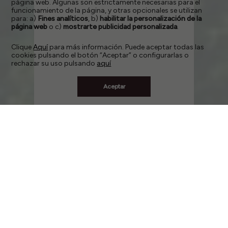
página web. Algunas son estrictamente necesarias para el
funcionamiento de la página, y otras opcionales se utilizan
para: a)
Fines analíticos
, b)
habilitar la personalización de la
página web
o c)
mostrarte publicidad personalizada
.
Clique
Aquí
para más información. Puede aceptar todas las
cookies pulsando el botón “Aceptar” o configurarlas o
rechazar su uso pulsando
aquí
Aceptar