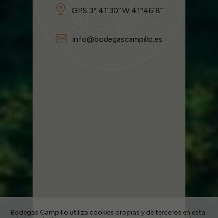
GPS 3º 41´30´´W 41º46´8´´
info@bodegascampillo.es
Bodegas Campillo utiliza cookies propias y de terceros en esta