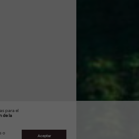
e
as para el
n de la
s o
Aceptar