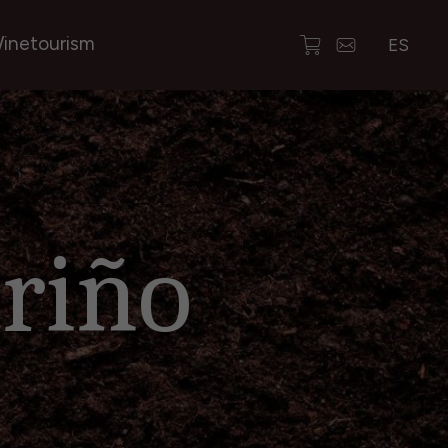
inetourism
ES
riño