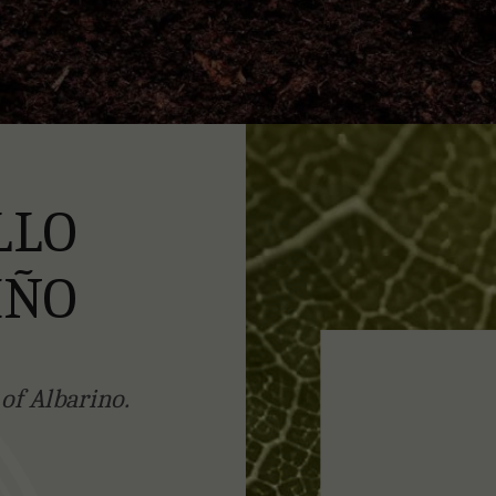
LLO
IÑO
 of Albarino.