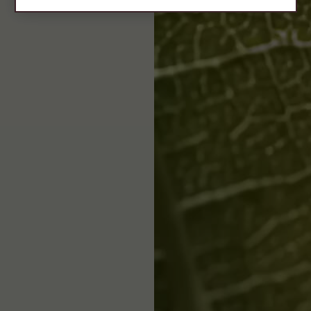
t or gilthead bream.
. Tuna tataki. All types
heeses.